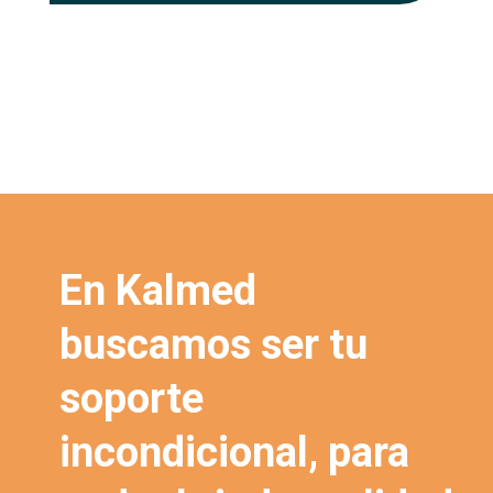
En Kalmed
buscamos ser tu
soporte
incondicional, para