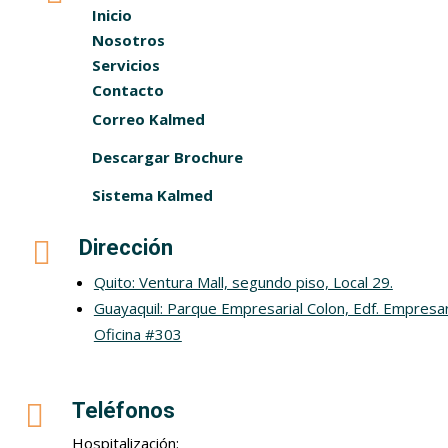
Inicio
Nosotros
Servicios
Contacto
Correo Kalmed
Descargar Brochure
Sistema Kalmed

Dirección
Quito: Ventura Mall, segundo piso, Local 29.
Guayaquil: Parque Empresarial Colon, Edf. Empresar
Oficina #303

Teléfonos
Hospitalización: