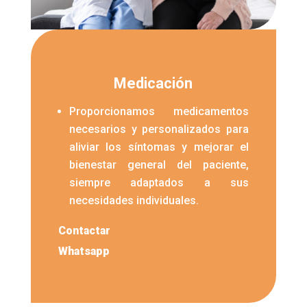
Medicación
Proporcionamos medicamentos
necesarios y personalizados para
aliviar los síntomas y mejorar el
bienestar general del paciente,
siempre adaptados a sus
necesidades individuales.
Contactar
Whatsapp