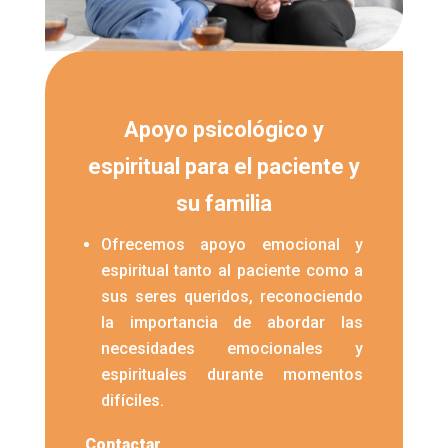
Apoyo psicológico y
espiritual para el paciente y
su familia
Ofrecemos apoyo emocional y
espiritual tanto al paciente como a
sus seres queridos, reconociendo
la importancia de abordar las
necesidades emocionales y
espirituales durante momentos
difíciles.
Contactar