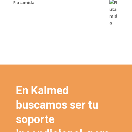
Flutamida
En Kalmed
buscamos ser tu
soporte