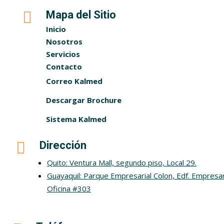

Mapa del Sitio
Inicio
Nosotros
Servicios
Contacto
Correo Kalmed
Descargar Brochure
Sistema Kalmed

Dirección
Quito: Ventura Mall, segundo piso, Local 29.
Guayaquil: Parque Empresarial Colon, Edf. Empresar
Oficina #303