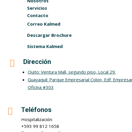
Nosotros
Servicios
Contacto
Correo Kalmed
Descargar Brochure
Sistema Kalmed

Dirección
Quito: Ventura Mall, segundo piso, Local 29.
Guayaquil: Parque Empresarial Colon, Edf. Empresar
Oficina #303

Teléfonos
Hospitalización:
+593 99 812 1658