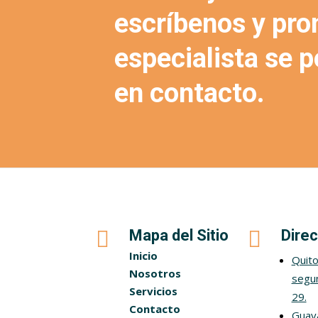
escríbenos y pro
especialista se 
en contacto.

Mapa del Sitio

Direc
Inicio
Quito
Nosotros
segun
Servicios
29.
Contacto
Guaya