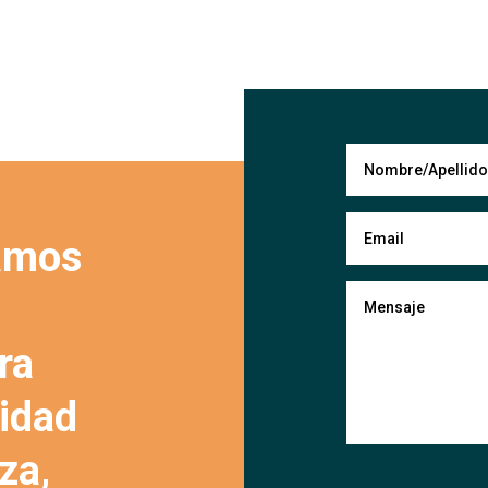
amos
ra
lidad
za,