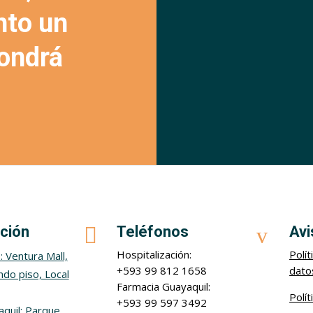
nto un
pondrá
ción

Teléfonos
v
Avi
Hospitalización:
Polí
: Ventura Mall,
+593 99 812 1658
dato
do piso, Local
Farmacia Guayaquil:
Polí
+593 99 597 3492
quil: Parque