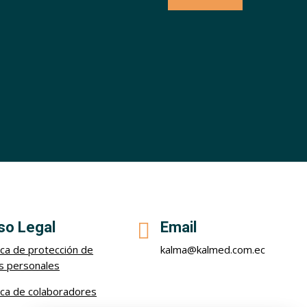
so Legal

Email
tica de protección de
kalma@kalmed.com.ec
s personales
tica de colaboradores