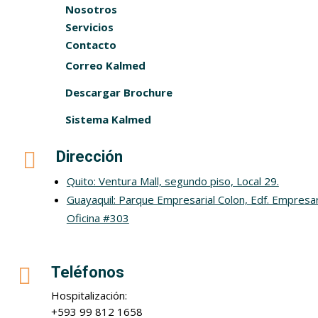
Nosotros
Servicios
Contacto
Correo Kalmed
Descargar Brochure
Sistema Kalmed

Dirección
Quito: Ventura Mall, segundo piso, Local 29.
Guayaquil: Parque Empresarial Colon, Edf. Empresar
Oficina #303

Teléfonos
Hospitalización:
+593 99 812 1658