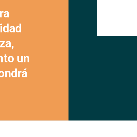
ra
lidad
za,
nto un
pondrá